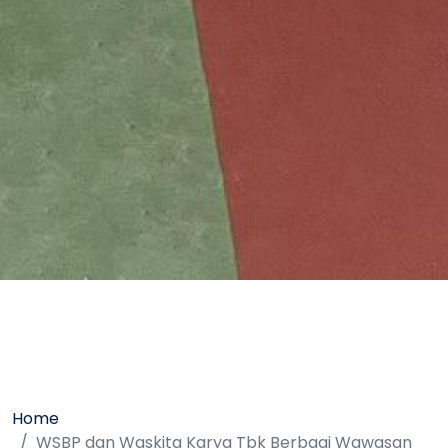
Home
WSBP dan Waskita Karya Tbk Berbagi Wawasan