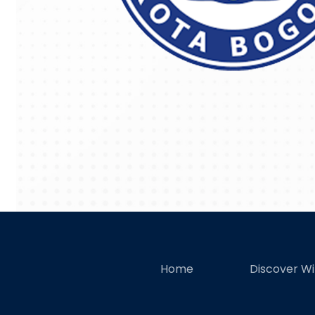
Home
Discover W