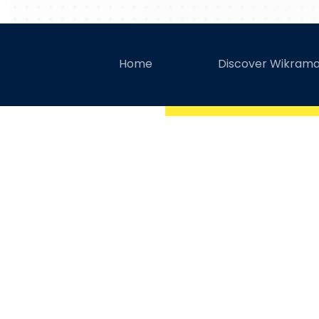
Wikrama On Bazar 
Home
Discover Wikram
Bog