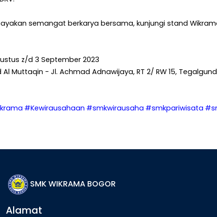
 Rayakan semangat berkarya bersama, kunjungi stand Wikram
ustus z/d 3 September 2023
d Al Muttaqin - Jl. Achmad Adnawijaya, RT 2/ RW 15, Tegalgundi
krama
#Kewirausahaan
#smkwirausaha
#smkpariwisata
#sm
SMK WIKRAMA BOGOR
Alamat