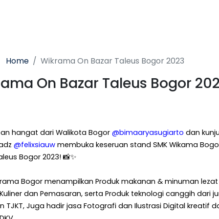
Home
Wikrama On Bazar Taleus Bogor 2023
ama On Bazar Taleus Bogor 20
n hangat dari Walikota Bogor
@bimaaryasugiarto
dan kunj
tadz
@felixsiauw
membuka keseruan stand SMK Wikama Bogor
aleus Bogor 2023!
📸✨️
rama Bogor menampilkan Produk makanan & minuman lezat 
 Kuliner dan Pemasaran, serta Produk teknologi canggih dari j
 TJKT, Juga hadir jasa Fotografi dan Ilustrasi Digital kreatif da
 DKV.