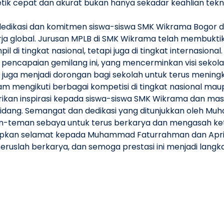
cepat dan akurat bukan hanya sekadar keahlian teknis, 
yata dedikasi dan komitmen siswa-siswa SMK Wikrama Bo
ja global. Jurusan MPLB di SMK Wikrama telah membukti
 di tingkat nasional, tetapi juga di tingkat internasional.
encapaian gemilang ini, yang mencerminkan visi sekola
 ini juga menjadi dorongan bagi sekolah untuk terus me
m mengikuti berbagai kompetisi di tingkat nasional maup
rikan inspirasi kepada siswa-siswa SMK Wikrama dan mas
 bidang. Semangat dan dedikasi yang ditunjukkan oleh M
n-teman sebaya untuk terus berkarya dan mengasah kete
kan selamat kepada Muhammad Faturrahman dan Aprilia 
 teruslah berkarya, dan semoga prestasi ini menjadi lang
menjadi bukti bahwa SMK Wikrama Bogor terus berkomitm
asi. Keep shining, Wikramians! ✨🏆"