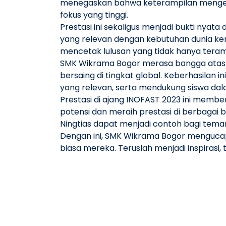
menegaskan bahwa keterampilan mengetik 
fokus yang tinggi.
Prestasi ini sekaligus menjadi bukti n
yang relevan dengan kebutuhan dunia ker
mencetak lulusan yang tidak hanya terampil
SMK Wikrama Bogor merasa bangga atas p
bersaing di tingkat global. Keberhasilan
yang relevan, serta mendukung siswa dala
Prestasi di ajang INOFAST 2023 ini membe
potensi dan meraih prestasi di berbagai
Ningtias dapat menjadi contoh bagi tema
Dengan ini, SMK Wikrama Bogor mengucap
biasa mereka. Teruslah menjadi inspirasi,
besar di masa depan. Prestasi ini juga 
siap menghadapi tantangan di era globalis