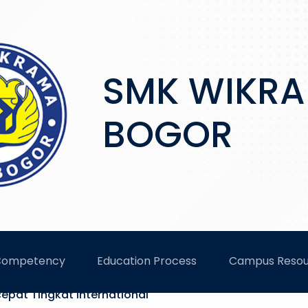
SMK WIKR
BOGOR
AMA
Competency
Education Process
Campus Resou
epat Tingkat International