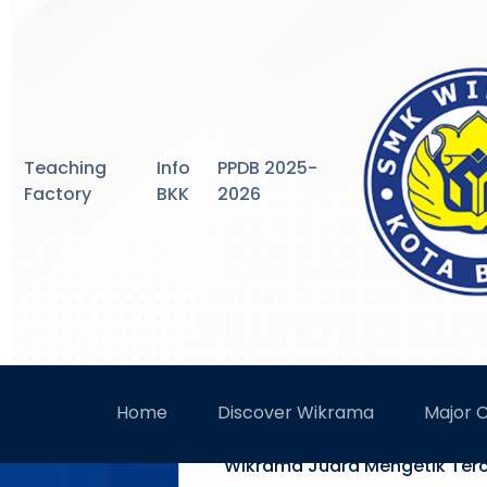
Teaching
Info
PPDB 2025-
Factory
BKK
2026
SMK WIKR
Home
Discover Wikrama
Major 
Wikrama Juara Mengetik Terc