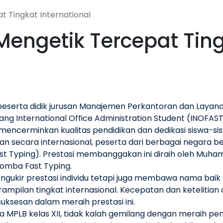
 Tingkat International
engetik Tercepat Tin
 peserta didik jurusan Manajemen Perkantoran dan Layana
ng International Office Administration Student (INOFAST)
 mencerminkan kualitas pendidikan dan dedikasi siswa-si
n secara internasional, peserta dari berbagai negara b
t Typing). Prestasi membanggakan ini diraih oleh Muham
Lomba Fast Typing.
ukir prestasi individu tetapi juga membawa nama baik
pilan tingkat internasional. Kecepatan dan ketelitian d
uksesan dalam meraih prestasi ini.
iswa MPLB kelas XII, tidak kalah gemilang dengan meraih pen