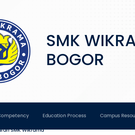
SMK WIKR
BOGOR
AMA
 Competency
Education Process
Campus Resou
aran SMK Wikrama