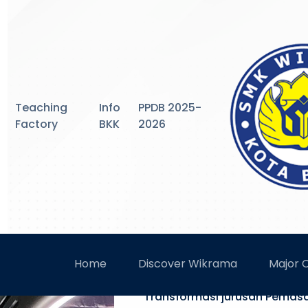
Teaching
Info
PPDB 2025-
Factory
BKK
2026
SMK WIKR
Home
Discover Wikrama
Major
Transformasi jurusan Pemas