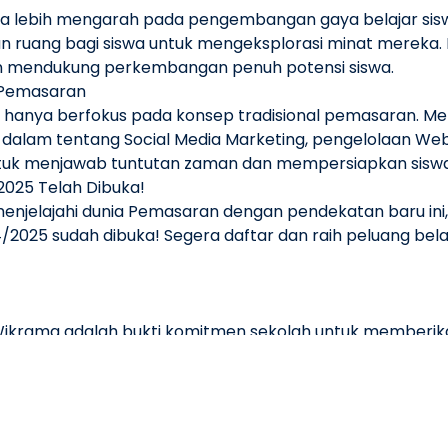
ma lebih mengarah pada pengembangan gaya belajar sisw
n ruang bagi siswa untuk mengeksplorasi minat mereka. 
dan mendukung perkembangan penuh potensi siswa.
 Pemasaran
hanya berfokus pada konsep tradisional pemasaran. Mela
 dalam tentang Social Media Marketing, pengelolaan Webs
untuk menjawab tuntutan zaman dan mempersiapkan siswa 
025 Telah Dibuka!
menjelajahi dunia Pemasaran dengan pendekatan baru ini
025 sudah dibuka! Segera daftar dan raih peluang belaja
Wikrama adalah bukti komitmen sekolah untuk memberika
ari bersama-sama menjelajahi dunia baru ini dan mena