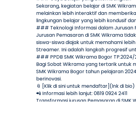
Sekarang, kegiatan belajar di SMK Wikra
melainkan lebih interaktif dan memberika
lingkungan belajar yang lebih kondusif 
### Teknologi Informasi dalam Jurusan
Jurusan Pemasaran di SMK Wikrama tidak 
siswa-siswa diajak untuk memahami lebih
Streamer. Ini adalah langkah progresif 
### PPDB SMK Wikrama Bogor TP.2024/2
Bagi Sobat Wikrama yang tertarik untuk 
SMK Wikrama Bogor tahun pelajaran 2024/2
berinovasi.
📎 [Klik di sini untuk mendaftar](lnk di bio)
📲 Informasi lebih lanjut: 0819 0924 2411
Transformasi jurusan Pemasaran di SMK 
relevan dengan kebutuhan masa depan. M
bersama SMK Wikrama Bogor!