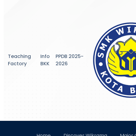
Teaching
Info
PPDB 2025-
Factory
BKK
2026
S
Home
Discover Wikrama
Major