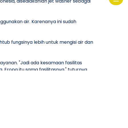
nesia, disediakanlah jet washer sebagai
nggunakan air. Karenanya ini sudah
tub fungsinya lebih untuk mengisi air dan
layanan. "Jadi ada kesamaan fasilitas
, Eropa itu sama fasilitasnya," tuturnya.
ara bebas tanpa mengikuti standar
thouse yang lebih mencerminkan kebiasaan
u-tamu mereka mendapatkan pengalaman
 dengan kebiasaan di rumah tangga
 mencuci.