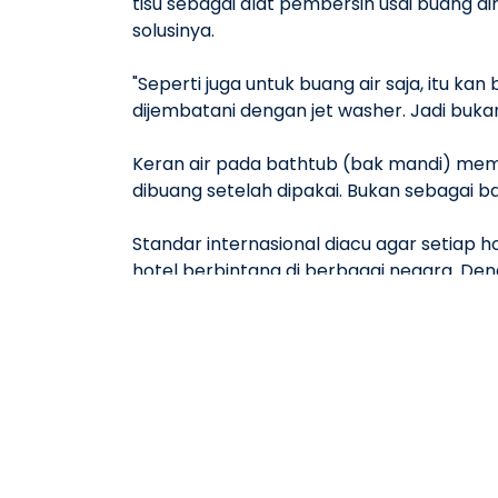
tisu sebagai alat pembersih usai buang a
solusinya.
"Seperti juga untuk buang air saja, itu k
dijembatani dengan jet washer. Jadi buka
Keran air pada bathtub (bak mandi) memil
dibuang setelah dipakai. Bukan sebagai 
Standar internasional diacu agar setiap ho
hotel berbintang di berbagai negara. Dengan
Standar ini berbeda dengan hotel-hotel
internasional. "Berbeda dengan hotel ya
lokal. Dan secara desain mereka lebih be
Dengan mengacu pada standar internas
menginap yang konsisten dan berkualitas
masyarakat Indonesia yang masih mengan