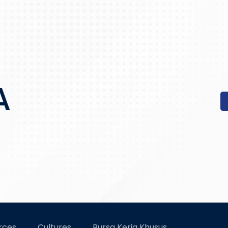
A
rces
Cultures
Bursa Kerja Khusus