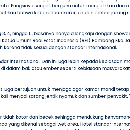
 kita. Fungsinya sangat berguna untuk mengalirkan dan 
tikan bahwa keberadaan keran air dan ember jarang se
ng 3, 4, hingga 5, biasanya hanya dilengkapi dengan show
il Ketua Umum Real Estat Indonesia (REI) Bambang Eka Jay
karena tidak sesuai dengan standar internasional.
r internasional. Dan ini juga lebih kepada kebiasaan ma
 di dalam bak atau ember seperti kebiasaan masyarakat 
ebut juga bertujuan untuk menjaga agar kamar mandi teta
kali menjadi sarang jentik nyamuk dan sumber penyakit. "
 tidak kotor dan becek sehingga mendukung kenyamanan
ca yang dikenal sebagai wet area. Hotel standar interna