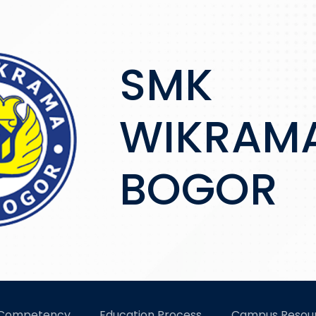
SMK
WIKRAM
BOGOR
MK WIKRAMA
 Competency
Education Process
Campus Resou