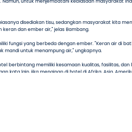
ir. Namun, untuk menjembatani kebiasaan masyarakat Indo
an biasanya disediakan tisu, sedangkan masyarakat kita me
n keran dan ember air," jelas Bambang.
iki fungsi yang berbeda dengan ember. "Keran air di bath
bak mandi untuk menampung air," ungkapnya.
tel berbintang memiliki kesamaan kualitas, fasilitas, dan 
 kata lain, jika menginap di hotel di Afrika, Asia, Amerika
 budget atau hotel ekonomi yang umumnya dirancang sec
ng non berbintang atau budget itu seperti losmen, gues
bas dan sesuka hati," pungkasnya.
ional, hotel-hotel berbintang memastikan bahwa tam
 di mana pun mereka berada. Hal ini tentu saja berbeda
dalkan keran air dan ember untuk keperluan mandi dan