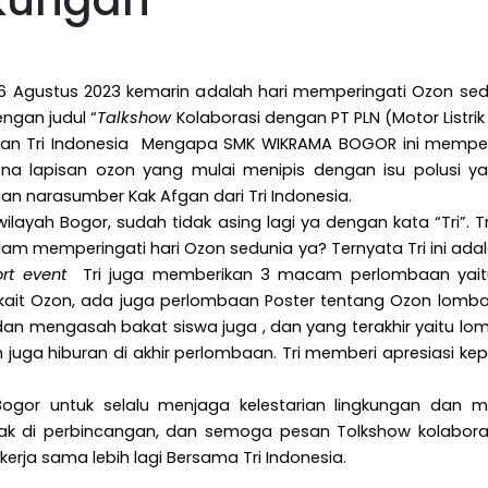
gkungan
6 Agustus 2023 kemarin adalah hari memperingati Ozon sed
ngan judul “
Talkshow
Kolaborasi dengan PT PLN (Motor Listri
ngan Tri Indonesia Mengapa SMK WIKRAMA BOGOR ini memperi
ena lapisan ozon yang mulai menipis dengan isu polusi ya
an narasumber Kak Afgan dari Tri Indonesia.
 wilayah Bogor, sudah tidak asing lagi ya dengan kata “Tri”
alam memperingati hari Ozon sedunia ya? Ternyata Tri ini ad
rt event
Tri juga memberikan 3 macam perlombaan yaitu
it Ozon, ada juga perlombaan Poster tentang Ozon lomba
dan mengasah bakat siswa juga , dan yang terakhir yaitu lo
an juga hiburan di akhir perlombaan. Tri memberi apresias
gor untuk selalu menjaga kelestarian lingkungan dan me
k di perbincangan, dan semoga pesan Tolkshow kolaboras
erja sama lebih lagi Bersama Tri Indonesia.