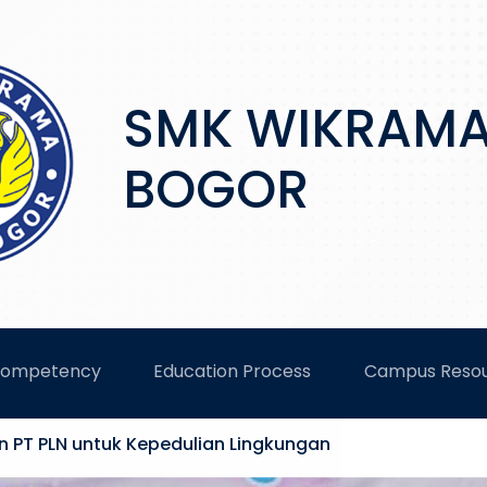
SMK WIKRAM
BOGOR
Competency
Education Process
Campus Reso
 PT PLN untuk Kepedulian Lingkungan