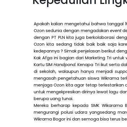
Kepedulian Lin
Apakah kalian mengetahui bahwa tanggal 1
Ozon sedunia dengan mengadakan
event
de
dengan PT PLN kita juga berkolaborasi de
Ozon kita sedang tidak baik baik saja kar
kedepannya ? Simak penjelasan berikut deng
Kak Afga ini bagian dari Marketing Tri untuk
Kartu SIM
Handpond.
Kenapa Tri ikut serta d
di sekolah, walaupun hanya menjadi
suppo
mengasah pengetahuan siswa Wikrama terka
menjaga Ozon kita agar tetap terlestarikan 
untuk mengekpresikan dirinya lewat lagu d
berupa uang tunai.
Mereka berharap kepada SMK Wikarama Bo
mengurangi polusi udara yangsedang mara
Wikrama Bogor ini dan semoga bisa terus bek