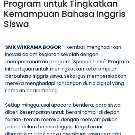
Program untuk Tingkatkan
Kemampuan Bahasa Inggris
Siswa
SMK WIKRAMA BOGOR
- kembali menghadirkan
inovasi dalam kegiatan sekolah dengan
memperkenalkan program "Speech Time". Program
ini bertujuan untuk meningkatkan keterampilan
berbahasa Inggris siswa, sekaligus mempersiapkan
mereka menghadapi tantangan dunia digital yang
semakin berkembang.
Setiap minggu, usai upacara bendera, para siswa
diberi kesempatan untuk berani tampil di depan
teman-teman mereka dengan menyampaikan
pidato dalam bahasa Inggris. Kegiatan ini
diharapkan tidak hanya membuat siswa semakin