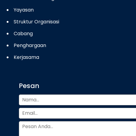
Yayasan
Struktur Organisasi
Cabang
Penghargaan
Kerjasama
Pesan