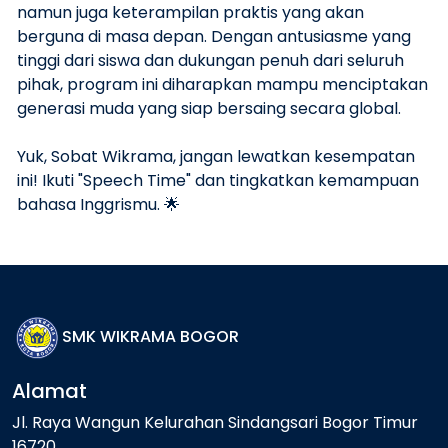
namun juga keterampilan praktis yang akan
berguna di masa depan. Dengan antusiasme yang
tinggi dari siswa dan dukungan penuh dari seluruh
pihak, program ini diharapkan mampu menciptakan
generasi muda yang siap bersaing secara global.
Yuk, Sobat Wikrama, jangan lewatkan kesempatan
ini! Ikuti "Speech Time" dan tingkatkan kemampuan
bahasa Inggrismu. 🌟
SMK WIKRAMA BOGOR
Alamat
Jl. Raya Wangun Kelurahan Sindangsari Bogor Timur
16720