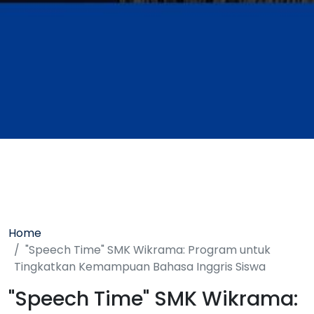
Home
"Speech Time" SMK Wikrama: Program untuk
Tingkatkan Kemampuan Bahasa Inggris Siswa
"Speech Time" SMK Wikrama: