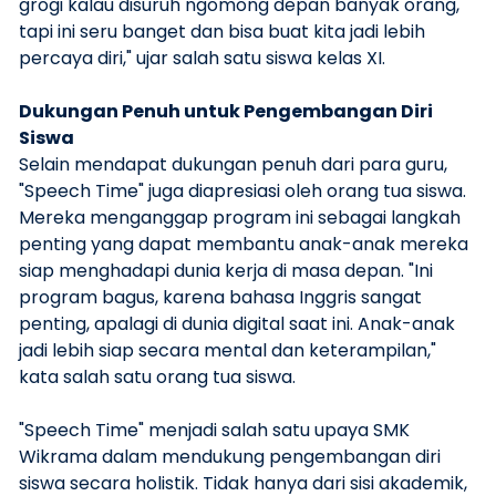
grogi kalau disuruh ngomong depan banyak orang,
tapi ini seru banget dan bisa buat kita jadi lebih
percaya diri," ujar salah satu siswa kelas XI.
Dukungan Penuh untuk Pengembangan Diri
Siswa
Selain mendapat dukungan penuh dari para guru,
"Speech Time" juga diapresiasi oleh orang tua siswa.
Mereka menganggap program ini sebagai langkah
penting yang dapat membantu anak-anak mereka
siap menghadapi dunia kerja di masa depan. "Ini
program bagus, karena bahasa Inggris sangat
penting, apalagi di dunia digital saat ini. Anak-anak
jadi lebih siap secara mental dan keterampilan,"
kata salah satu orang tua siswa.
"Speech Time" menjadi salah satu upaya SMK
Wikrama dalam mendukung pengembangan diri
siswa secara holistik. Tidak hanya dari sisi akademik,