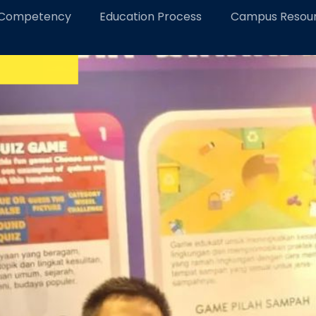
 Competency
Education Process
Campus Resou
asi hingga ke Sulawesi!