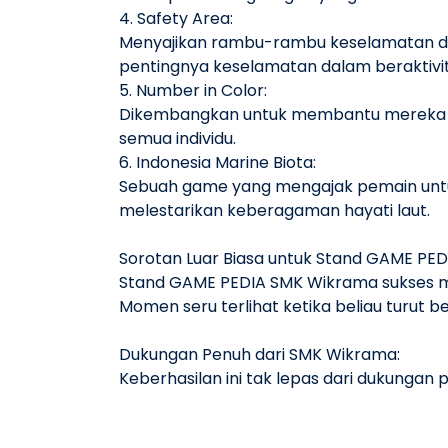
4. Safety Area:
Menyajikan rambu-rambu keselamatan di 
pentingnya keselamatan dalam beraktivit
5. Number in Color:
Dikembangkan untuk membantu mereka yang
semua individu.
6. Indonesia Marine Biota:
Sebuah game yang mengajak pemain untu
melestarikan keberagaman hayati laut.
Sorotan Luar Biasa untuk Stand GAME PE
Stand GAME PEDIA SMK Wikrama sukses me
Momen seru terlihat ketika beliau turu
Dukungan Penuh dari SMK Wikrama:
Keberhasilan ini tak lepas dari dukungan 
Semangat juang dan semangat untuk ter
bersaing di tingkat nasional.