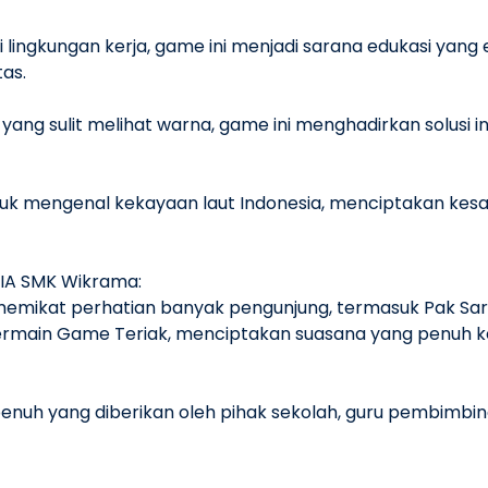
lingkungan kerja, game ini menjadi sarana edukasi yang
as.
 sulit melihat warna, game ini menghadirkan solusi ink
k mengenal kekayaan laut Indonesia, menciptakan kes
DIA SMK Wikrama:
mikat perhatian banyak pengunjung, termasuk Pak Saryad
t bermain Game Teriak, menciptakan suasana yang penuh
penuh yang diberikan oleh pihak sekolah, guru pembimbing
us berinovasi menjadi kunci utama dalam menghadirka