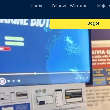
Home
Discover Wikrama
Major
SMK Wikrama Ukir Prest
Bogor