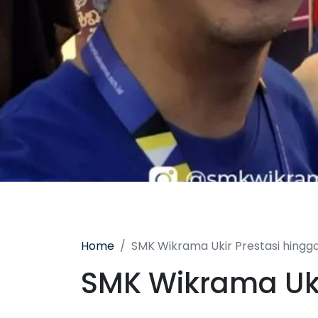
Home
SMK Wikrama Ukir Prestasi hingga
SMK Wikrama Uki