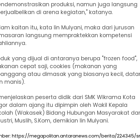
ndemonstrasikan produksi, namun juga langsung
erjualbelikan di arena kegiatan," katanya.
am kaitan itu, kata Iin Mulyani, maka dari jurusan
masaran langsung mempraktekkan kompetensi
ahliannya.
oduk yang dijual di antaranya berupa "frozen food",
kanan cepat saji, cookies (makanan yang
panggang atau dimasak yang biasanya kecil, datar
n manis).
 menjelaskan peserta didik dari SMK Wikrama Kota
gor dalam ajang itu dipimpin oleh Wakil Kepala
kolah (Wakasek) Bidang Hubungan Masyarakat da
ustri, Muslih, S.Kom, demikian Iin Mulyani.
ber: https://megapolitan.antaranews.com/berita/224345/