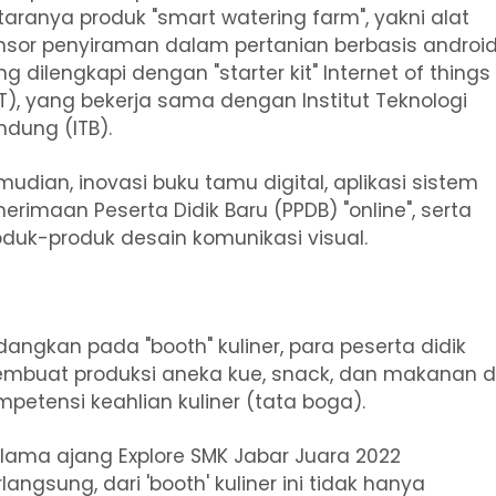
taranya produk "smart watering farm", yakni alat
nsor penyiraman dalam pertanian berbasis android
g dilengkapi dengan "starter kit" Internet of things
oT), yang bekerja sama dengan Institut Teknologi
ndung (ITB).
mudian, inovasi buku tamu digital, aplikasi sistem
nerimaan Peserta Didik Baru (PPDB) "online", serta
oduk-produk desain komunikasi visual.
dangkan pada "booth" kuliner, para peserta didik
mbuat produksi aneka kue, snack, dan makanan d
mpetensi keahlian kuliner (tata boga).
elama ajang Explore SMK Jabar Juara 2022
langsung, dari 'booth' kuliner ini tidak hanya