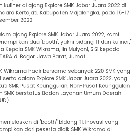
n kuliner di ajang Explore SMK Jabar Juara 2022 di
ndara Kertajati, Kabupaten Majalengka, pada 15-17
sember 2022.
alam ajang Explore SMK Jabar Juara 2022, kami
nampilkan dua 'booth', yakni bidang TI dan kuliner,"
ta Kepala SMK Wikrama, Iin Mulyani, S.Si kepada
TARA di Bogor, Jawa Barat, Jumat.
K Wikrama hadir bersama sebanyak 220 SMK yang
ut serta dalam Explore SMK Jabar Juara 2022, yang
ikuti SMK Pusat Keunggulan, Non-Pusat Keunggulan
n SMK berstatus Badan Layanan Umum Daerah
UD).
 menjelaskan di "booth" bidang TI, inovasi yang
tampilkan dari peserta didik SMK Wikrama di