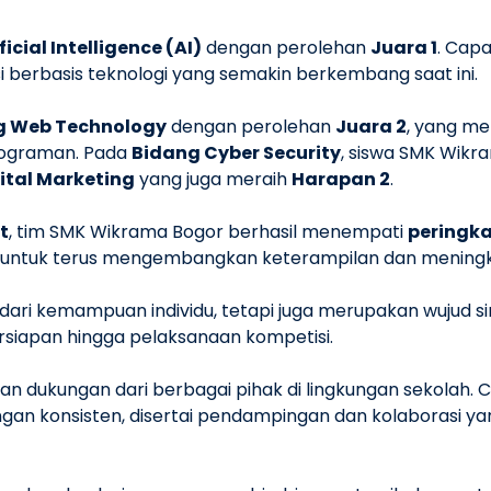
icial Intelligence (AI)
dengan perolehan
Juara 1
. Cap
berbasis teknologi yang semakin berkembang saat ini.
g Web Technology
dengan perolehan
Juara 2
, yang m
ograman. Pada
Bidang Cyber Security
, siswa SMK Wik
ital Marketing
yang juga meraih
Harapan 2
.
t
, tim SMK Wikrama Bogor berhasil menempati
peringka
 untuk terus mengembangkan keterampilan dan meningk
l dari kemampuan individu, tetapi juga merupakan wujud s
rsiapan hingga pelaksanaan kompetisi.
dan dukungan dari berbagai pihak di lingkungan sekolah. 
ngan konsisten, disertai pendampingan dan kolaborasi 