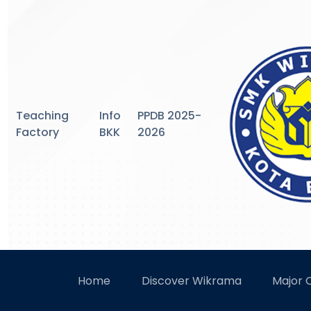
Teaching
Info
PPDB 2025-
Factory
BKK
2026
SMK W
Home
Discover Wikrama
Major
SMK Wikrama Bogor Torehka