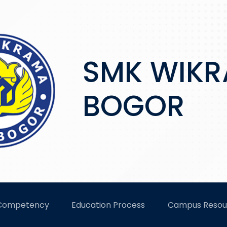
SMK WIK
BOGOR
IKRAMA
 Competency
Education Process
Campus Resou
n Prestasi Membanggakan di LKS Tingkat Provinsi