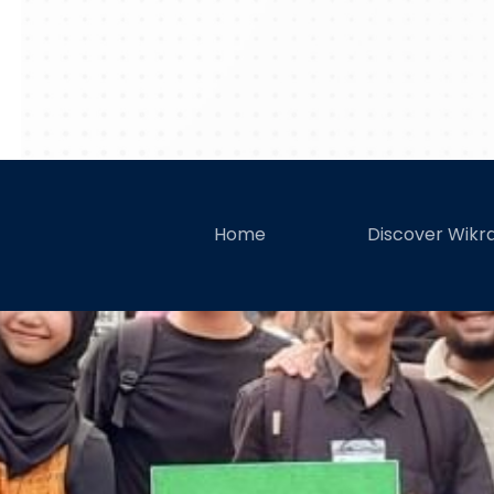
SMK Wikra
Home
Discover Wik