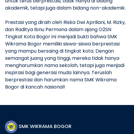
untuk terus berprestasi, tidak hanya di bidang
akademik, tetapi juga dalam bidang non-akademik.
Prestasi yang diraih oleh Riska Dwi Apriliani, M. Rizky,
dan Raditya Ibnu Permana dalam ajang O2SN
Tingkat Kota Bogor ini menjadi bukti bahwa SMK
Wikrama Bogor memiliki siswa-siswa berprestasi
yang mampu bersaing di tingkat kota. Dengan
semangat juang yang tinggi, mereka tidak hanya
mengharumkan nama sekolah, tetapi juga menjadi
inspirasi bagi generasi muda lainnya. Teruslah
berprestasi dan harumkan nama SMK Wikrama
Bogor di kancah nasional!
SMK WIKRAMA BOGOR