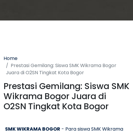
Home
Prestasi Gemilang: Siswa SMK Wikrama Bogor
Juara di O2SN Tingkat Kota Bogor
Prestasi Gemilang: Siswa SMK
Wikrama Bogor Juara di
O2SN Tingkat Kota Bogor
SMK WIKRAMA BOGOR
- Para siswa SMK Wikrama