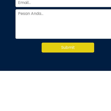
Submit