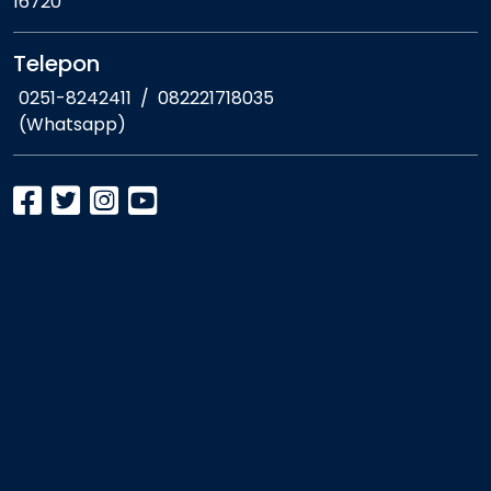
16720
Telepon
0251-8242411
/
082221718035
(Whatsapp)