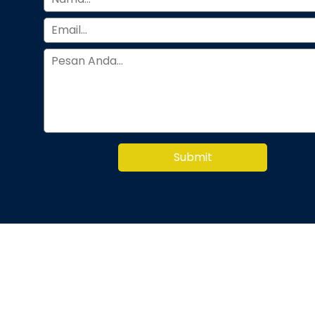
Submit