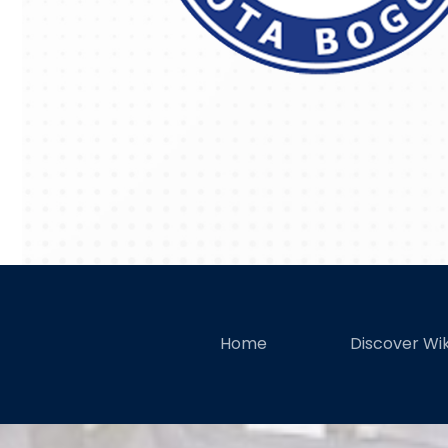
N
Home
Discover W