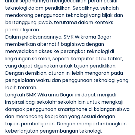
untuk sepenuhnya mengecualikan peran positif
teknologi dalam pendidikan. Sebaliknya, sekolah
mendorong penggunaan teknologi yang bijak dan
bertanggung jawab, terutama dalam konteks
pembelajaran.
Dalam pelaksanaannya, SMK Wikrama Bogor
memberikan alternatif bagi siswa dengan
menyediakan akses ke perangkat teknologi di
lingkungan sekolah, seperti komputer atau tablet,
yang dapat digunakan untuk tujuan pendidikan.
Dengan demikian, aturan ini lebih mengarah pada
pengelolaan waktu dan penggunaan teknologi yang
lebih terarah.
Langkah SMK Wikrama Bogor ini dapat menjadi
inspirasi bagi sekolah-sekolah lain untuk mengkaji
dampak penggunaan smartphone di kalangan siswa
dan merancang kebijakan yang sesuai dengan
tujuan pembelajaran. Dengan mempertimbangkan
keberlanjutan pengembangan teknologi,