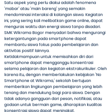
Satu aspek yang perlu diakui adalah fenomena
'mabar' atau 'main bareng' yang semakin
mendominasi interaksi di kalangan siswa. Kegiatan
ini, yang sering kali melibatkan game online, dapat
menguras waktu dan energi siswa tanpa disadari.
SMK Wikrama Bogor menyadari bahwa mengurangi
ketergantungan pada smartphone dapat
membantu siswa fokus pada pembelajaran dan
aktivitas positif lainnya.
Ketidakmampuan untuk memisahkan diri dari
smartphone dapat mengganggu konsentrasi
selama pelajaran dan kegiatan ekstrakurikuler. Oleh
karena itu, dengan memberlakukan kebijakan 'No
Smartphone at Wikrama,' sekolah bertujuan
memberikan lingkungan pembelajaran yang lebih
tenang dan mendukung bagi para siswa. Dengan
tidak adanya gangguan dari pesan, notifikasi, atau
godaan untuk bermain game, diharapkan kualitas
konsentrasi siswa dapat meningkat.