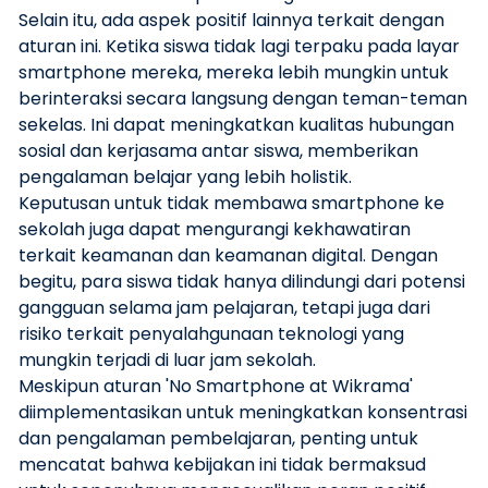
Selain itu, ada aspek positif lainnya terkait dengan
aturan ini. Ketika siswa tidak lagi terpaku pada layar
smartphone mereka, mereka lebih mungkin untuk
berinteraksi secara langsung dengan teman-teman
sekelas. Ini dapat meningkatkan kualitas hubungan
sosial dan kerjasama antar siswa, memberikan
pengalaman belajar yang lebih holistik.
Keputusan untuk tidak membawa smartphone ke
sekolah juga dapat mengurangi kekhawatiran
terkait keamanan dan keamanan digital. Dengan
begitu, para siswa tidak hanya dilindungi dari potensi
gangguan selama jam pelajaran, tetapi juga dari
risiko terkait penyalahgunaan teknologi yang
mungkin terjadi di luar jam sekolah.
Meskipun aturan 'No Smartphone at Wikrama'
diimplementasikan untuk meningkatkan konsentrasi
dan pengalaman pembelajaran, penting untuk
mencatat bahwa kebijakan ini tidak bermaksud