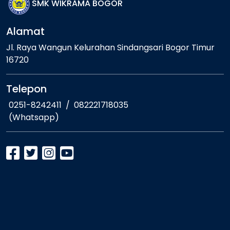
SMK WIKRAMA BOGOR
Alamat
Jl. Raya Wangun Kelurahan Sindangsari Bogor Timur
16720
Telepon
0251-8242411
/
082221718035
(Whatsapp)