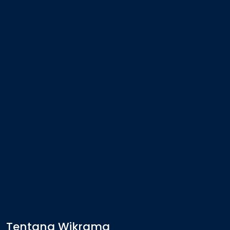
Tentang Wikrama