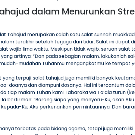
Tahajud dalam Menurunkan Stre
lat Tahajud merupakan salah satu salat sunnah muakkad
lam terakhir setelah terjaga dari tidur. Salat ini dapat 
lat wajib lima waktu. Meskipun tidak wajib, seruan salat
9 yang artinya: “Dan pada sebagian malam, lakukanlah sal
 mudah-mudahan Tuhanmu mengangkatmu ke tempat yang
ang terpuji, salat tahajud juga memiliki banyak keutam
oa-doanya dan diampuni dosanya. Hal ini tercantum dala
ada tiap malam Tuhan kami Tabaraka wa Ta’ala turun (ke l
. Ia berfirman: “Barang siapa yang menyeru-Ku, akan Ak
 kepada-Ku, Aku perkenankan permintaannya. Dan bar
 hanya terbatas pada bidang agama, tetapi juga memilik