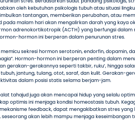
unkan stres. Berdasarkan sudut pandang psikologis, stre
abkan oleh kebutuhan psikologis tubuh atau situasi ling
nimbulkan tantangan, memberikan perubahan, atau me
d pada malam hari akan mengalirkan darah yang kaya o
ormon adrenokortikotropik (ACTH) yang berfungsi dalam r
Hormon-hormon ini berperan dalam penurunan stres.
ga memicu sekresi hormon serotonin, endorfin, dopamin, da
hagia”. Hormon-hormon ini berperan penting dalam menu
dengan gerakan-gerakannya seperti takbir, ruku’, hingga 
tubuh, jantung, tulang, otot, saraf, dan kulit. Gerakan-
ktivitas dalam posisi statis selama berjam-jam.
at tahajud juga akan mencapai hidup yang selalu optim
ikap optimis ini menjaga kondisi homeostasis tubuh. Keg
mekanisme feedback, dapat mengakibatkan stres yang b
, seseorang akan lebih mampu menjaga keseimbangan tu