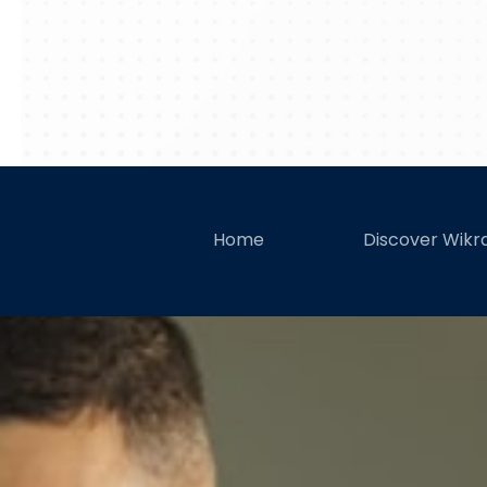
Lakukan 5 
Home
Discover Wik