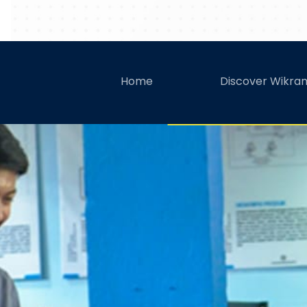
Kenalan dengan 
Home
Discover Wikra
B