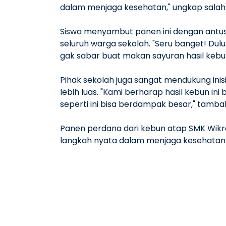
dalam menjaga kesehatan," ungkap salah
Siswa menyambut panen ini dengan antusia
seluruh warga sekolah. "Seru banget! Dulu
gak sabar buat makan sayuran hasil kebun k
Pihak sekolah juga sangat mendukung inis
lebih luas. "Kami berharap hasil kebun in
seperti ini bisa berdampak besar," tamba
Panen perdana dari kebun atap SMK Wikr
langkah nyata dalam menjaga kesehatan wa
sehat, sekaligus menyadari bahwa kontri
SMK WIKRAMA BOGOR