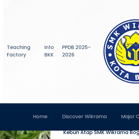
Teaching
Info
PPDB 2025-
Factory
BKK
2026
SMK WIKR
Home
Discover Wikrama
Major 
Kebun Atap SMK Wikrama Bogo