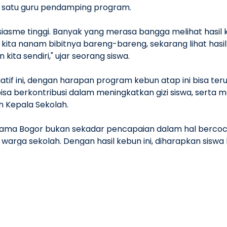
 satu guru pendamping program.
sme tinggi. Banyak yang merasa bangga melihat hasil ker
 kita nanam bibitnya bareng-bareng, sekarang lihat hasi
ita sendiri," ujar seorang siswa.
iatif ini, dengan harapan program kebun atap ini bisa t
i bisa berkontribusi dalam meningkatkan gizi siswa, serta
h Kepala Sekolah.
ama Bogor bukan sekadar pencapaian dalam hal bercoc
rga sekolah. Dengan hasil kebun ini, diharapkan siswa 
busi mereka, sekecil apa pun, bisa membawa perubahan p
Ten