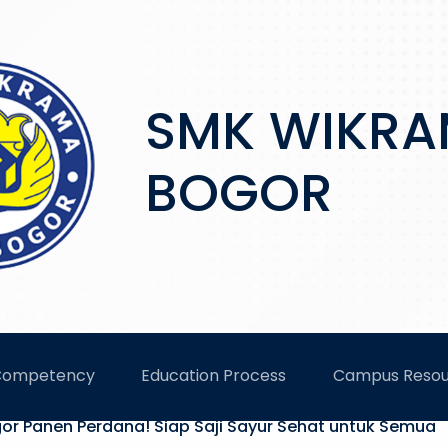
SMK WIKR
BOGOR
AMA
Competency
Education Process
Campus Resou
r Panen Perdana! Siap Saji Sayur Sehat untuk Semua