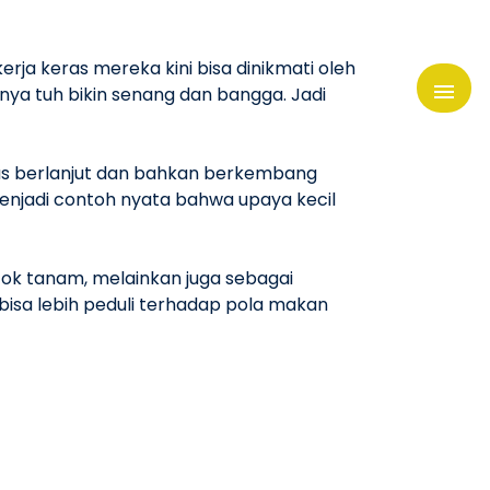
ja keras mereka kini bisa dinikmati oleh
lnya tuh bikin senang dan bangga. Jadi
erus berlanjut dan bahkan berkembang
 menjadi contoh nyata bahwa upaya kecil
ok tanam, melainkan juga sebagai
bisa lebih peduli terhadap pola makan
ositif. #KebunJugaBisaNgisiMangkok 🍽️😄
tang
Pesan