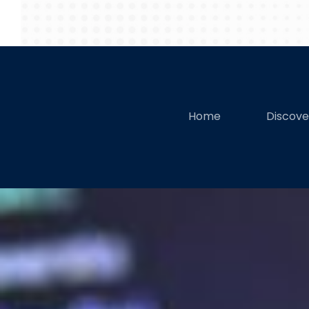
Home
Discov