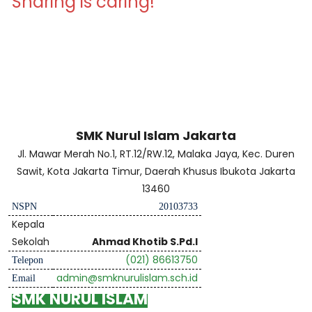
Sharing is caring!
SMK Nurul Islam Jakarta
Jl. Mawar Merah No.1, RT.12/RW.12, Malaka Jaya, Kec. Duren
Sawit, Kota Jakarta Timur, Daerah Khusus Ibukota Jakarta
13460
NSPN
20103733
Kepala
Sekolah
Ahmad Khotib S.Pd.I
(021) 86613750
Telepon
admin@smknurulislam.sch.id
Email
SMK NURUL ISLAM