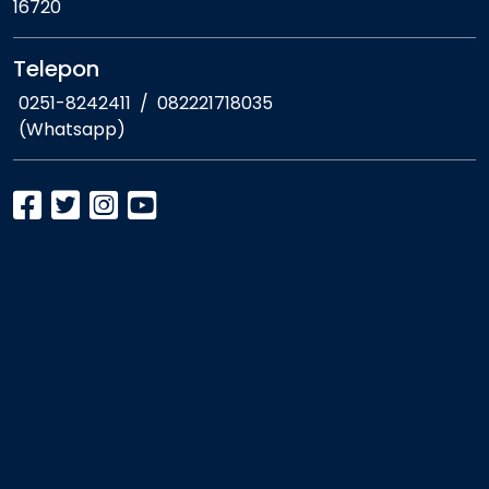
16720
Telepon
0251-8242411
/
082221718035
(Whatsapp)