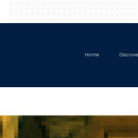
Home
Discov