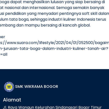
boga dapat menghasilkan lulusan yang siap bersaing di
kat nasional dan internasional. Semoga semakin banyak
tusi pendidikan yang menyadari pentingnya soft skill dala
ulum tata boga, sehingga industri kuliner Indonesia terus
embang dan mampu bersaing di kancah global.
ber
tps://www.suara.com/lifestyle/2021/04/01/052500/bagai
n-jurusan-tata-boga-dalam-industri-kuliner-tanah-air?
=all
SMK WIKRAMA BOGOR
Alamat
Jl. Raya Wangun Kelurahan Sindangsari Bogor Timur