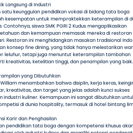
ik Langsung di Industri
 satu keunggulan pendidikan vokasi di bidang tata boga
ah kesempatan untuk mempraktekkan keterampilan di d
a. Contohnya, siswa SMK PGRI 2 Kudus mengaplikasikan
etahuan dan kemampuan memasak mereka di restoran 
ri. Restoran ini menghidangkan masakan tradisional Indo
n konsep fine dining, yang tidak hanya melestarikan war
er leluhur, tetapi juga menuntut keterampilan tambahan
ti kreativitas, ketelitian tinggi, dan penampilan yang baik.
rampilan yang Dibutuhkan
William menambahkan bahwa disiplin, kerja keras, keing
ar, kreativitas, dan target yang jelas adalah kunci sukses
 industri kuliner. Kemampuan ini sangat dibutuhkan untu
mpetisi di dunia hospitality, termasuk di hotel bintang lim
si Karir dan Penghasilan
san pendidikan tata boga dengan kompetensi khusus aka
 dicari oleh industri kuliner dan memiliki potensi pendapa