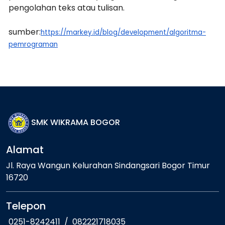
pengolahan teks atau tulisan.
sumber:
https://markey.id/blog/development/algoritma-
pemrograman
SMK WIKRAMA BOGOR
Alamat
Jl. Raya Wangun Kelurahan Sindangsari Bogor Timur
16720
Telepon
0251-8242411
/
082221718035