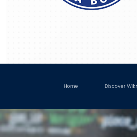
Apa Sa
Home
Discover Wi