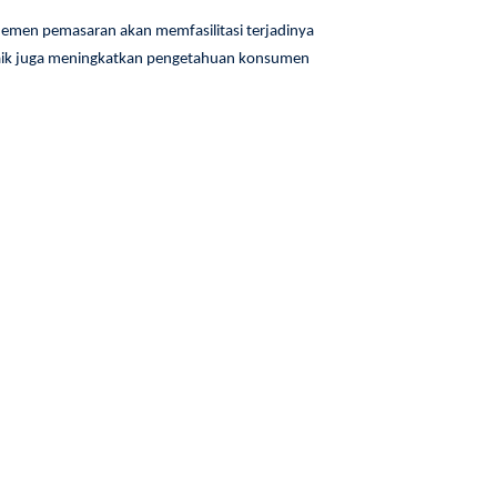
jemen pemasaran akan memfasilitasi terjadinya
baik juga meningkatkan pengetahuan konsumen
tang
Pesan
rama
jarah
raturan
ah
ncana
egi &