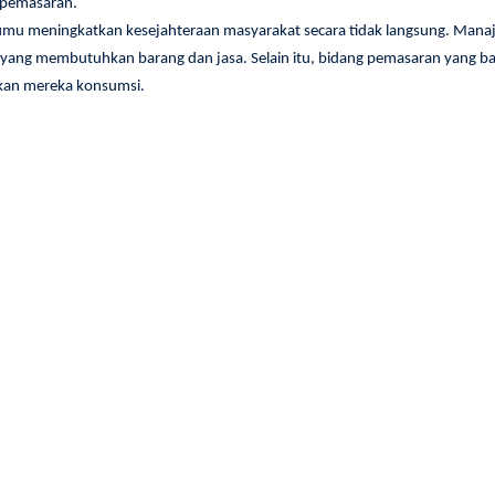
n pemasaran.
ntumu meningkatkan kesejahteraan masyarakat secara tidak langsung. Mana
yang membutuhkan barang dan jasa. Selain itu, bidang pemasaran yang 
kan mereka konsumsi.
Ten
Wik
Se
Pe
Sekol
Re
Strat