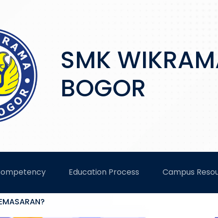
SMK WIKRAM
BOGOR
Competency
Education Process
Campus Reso
PEMASARAN?