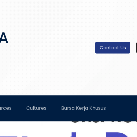
A
Contact Us
urces
Cultures
Bursa Kerja Khusus