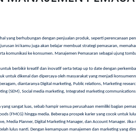
hal yang berhubungan dengan penjualan produk, seperti perencanaan pe
da jurusan ini kamu juga akan belajar membuat strategi pemasaran, mema
erta komunikasi ke konsumen. Manajemen Pemasaran sebagai ujung tom
k berbikir kreatif dan inovatif serta tetap up to date dengan perkemban
uk untuk dikenal dan dipercaya oleh masyarakat yang menjadi konsumennya
eragam, diantaranya Digital marketing, Public relations, Marketing resear
ing (SEM), Social media marketing, Integrated marketing communications 
yang sangat luas, sebab hampir semua perusahaan memiliki bagian pemasar
goods (FMCG) hingga media. Beberapa prospek karier yang cocok untuk l
ve, Media Planner, Digital Marketing Manager, dan Account Manager. Jika m
ah lulus nanti. Dengan kemampuan manajemen dan marketing yang dimili