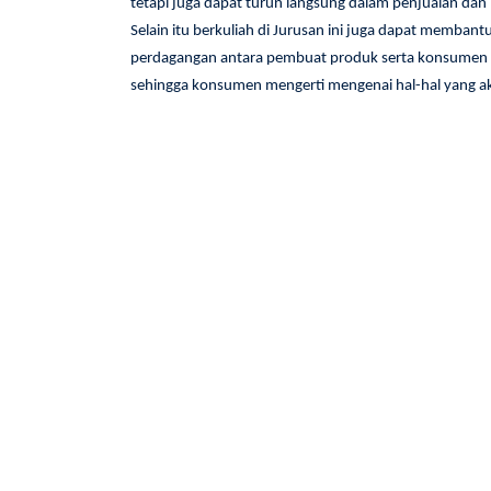
tetapi juga dapat turun langsung dalam penjualan da
Selain itu berkuliah di Jurusan ini juga dapat memba
perdagangan antara pembuat produk serta konsumen 
sehingga konsumen mengerti mengenai hal-hal yang a
SMK WIKRAMA BOGOR
Alamat
Jl. Raya Wangun Kelurahan
Sindangsari Bogor Timur 16720
Telepon
0251-8242411
/
082221718035