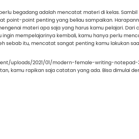
a perlu begadang adalah mencatat materi di kelas. Sam
tat point-point penting yang beliau sampaikan. Harapan
mengenai materi apa saja yang harus kamu pelajari. Dari
u ingin mempelajarinya kembali, kamu hanya perlu mencar
leh sebab itu, mencatat sangat penting kamu lakukan saa
tan, kamu rapikan saja catatan yang ada. Bisa dimula
an sesuai dengan materi yang diberikan. Hal ini akan 
ingga kamu tidak perlu bingung untuk mengurutkan urutan
 biasanya merekam kelas yang mereka lakukan. Kalau ka
lompokkan video tersebut ke dalam folder-folder mata 
jar kamu loh!
g Tepat
 pola belajar yang tepat. Maksudnya pola belajar yang t