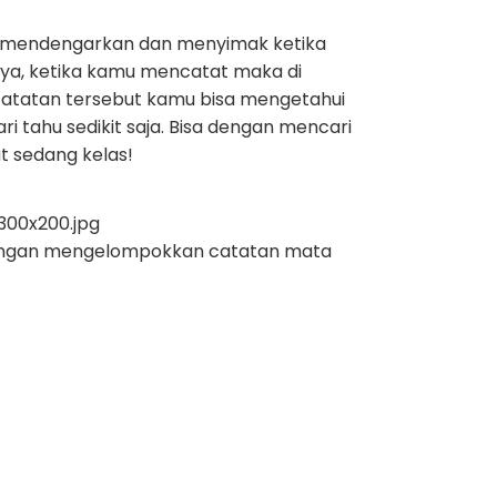
bil mendengarkan dan menyimak ketika
nya, ketika kamu mencatat maka di
 catatan tersebut kamu bisa mengetahui
i tahu sedikit saja. Bisa dengan mencari
t sedang kelas!
i dengan mengelompokkan catatan mata
memudahkan kamu ketika kamu ingin
 materi yang diajarkan. Atau karena
mu juga merekam kelas, jangan lupa
kuliah masing-masing. Hal ini sangat
epat tuh gimana? Pola belajar yang tepat