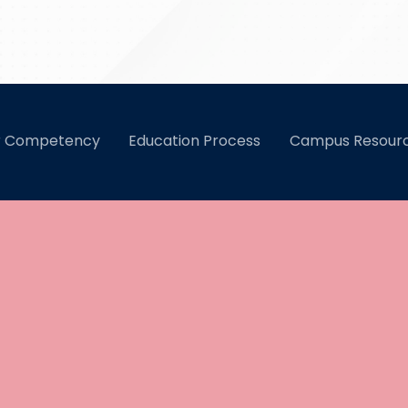
SMK WIKRAMA
m Belajar
r Competency
Education Process
Campus Resour
Bogor