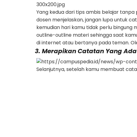
Yang kedua dari tips ambis belajar tanp
dosen menjelaskan, jangan lupa untuk ca
kemudian hari kamu tidak perlu bingung 
outline-outline materi sehingga saat kam
di internet atau bertanya pada teman. O
3. Merapikan Catatan Yang Ada
Selanjutnya, setelah kamu membuat cata
kuliah yang sama atau mengurutkan catat
mempelajari kembali materi di kelas, seh
sekarang sedang kelas online, mahasiswa
untuk merename video rekaman dan menge
membantu dan meminimalkan waktu bela
4. Menemukan Pola Belajar Yan
Ini yang paling penting, yaitu menemukan