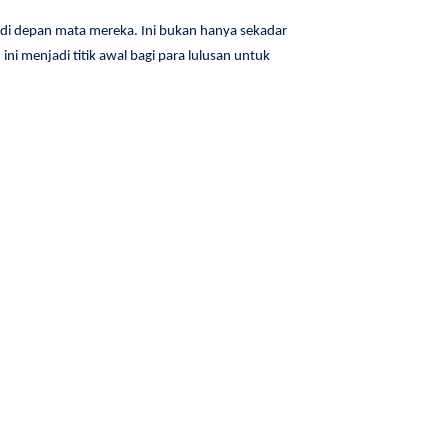
di depan mata mereka. Ini bukan hanya sekadar
ni menjadi titik awal bagi para lulusan untuk
nue untuk "Alto Road to Campus" di antara beberapa
ikan oleh SMK Wikrama Bogor. Selain itu, kehadiran
am tentang industri teknologi pembayaran langsung
yang luas di dunia kerja. Mereka dapat belajar
daan Alto Network sebagai perusahaan terkemuka
ahaan di era digital ini.
si langsung dengan profesional di industri ini. Ini
masa depan. Belajar dari praktisi yang berpengalaman
an mereka sesuai dengan kebutuhan pasar.