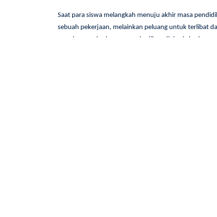
Saat para siswa melangkah menuju akhir masa pendidi
sebuah pekerjaan, melainkan peluang untuk terlibat da
membangun karir yang menjanjikan di dunia kerja.
Sebagai pengakuan atas prestasi dan kualitas SMK Wik
universitas ternama di Indonesia. Ini menunjukkan kep
"Alto Road to Campus" menciptakan pengalaman belaj
dari para ahli.
Pengenalan dunia kerja ini tidak hanya memberikan pe
tentang tuntutan industri, keterampilan yang dibutu
membawa dampak positif bagi para siswa, memberikan 
Para peserta didik tidak hanya mendapatkan pemahaman
menciptakan jaringan dan hubungan profesional yang b
memberikan pemahaman yang lebih mendalam tentang 