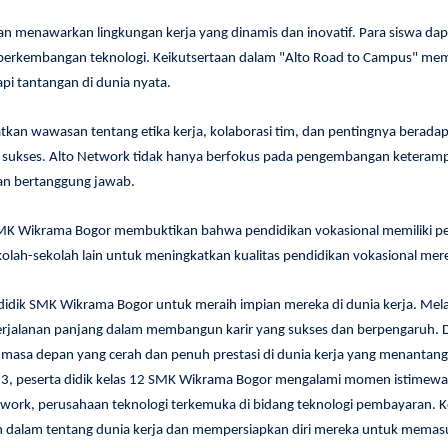
 menawarkan lingkungan kerja yang dinamis dan inovatif. Para siswa dapa
erkembangan teknologi. Keikutsertaan dalam "Alto Road to Campus" membe
i tantangan di dunia nyata.
atkan wawasan tentang etika kerja, kolaborasi tim, dan pentingnya berada
ukses. Alto Network tidak hanya berfokus pada pengembangan keterampilan 
an bertanggung jawab.
SMK Wikrama Bogor membuktikan bahwa pendidikan vokasional memiliki p
olah-sekolah lain untuk meningkatkan kualitas pendidikan vokasional merek
didik SMK Wikrama Bogor untuk meraih impian mereka di dunia kerja. Mela
perjalanan panjang dalam membangun karir yang sukses dan berpengaruh
u masa depan yang cerah dan penuh prestasi di dunia kerja yang menantang
 peserta didik kelas 12 SMK Wikrama Bogor mengalami momen istimewa 
twork, perusahaan teknologi terkemuka di bidang teknologi pembayaran. 
dalam tentang dunia kerja dan mempersiapkan diri mereka untuk memasuki