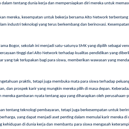
dalam tentang dunia kerja dan mempersiapkan diri mereka untuk memasuki
kan mereka, kesempatan untuk bekerja bersama Alto Network terbentang 
lam industri teknologi yang terus berkembang dan berinovasi. Kesempatan i
rama Bogor, sekolah ini menjadi satu-satunya SMK yang dipilih sebagai ve
ercayaan tinggi dari Alto Network terhadap kualitas pendidikan yang diber
ar yang tak terlupakan bagi para siswa, memberikan wawasan yang mendal
ngetahuan praktis, tetapi juga membuka mata para siswa terhadap peluang 
hkan, dan prospek karir yang mungkin mereka pilih di masa depan. Kebera
mereka gambaran nyata tentang apa yang diharapkan oleh perusahaan-perus
 tentang teknologi pembayaran, tetapi juga berkesempatan untuk berinterak
erharga, yang dapat menjadi aset penting dalam memulai karir mereka di 
kehidupan di dunia kerja dan membantu para siswa mengasah keterampil