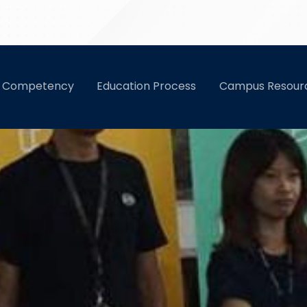
K Wikrama Bogor
r Competency
Education Process
Campus Resour
Bogor