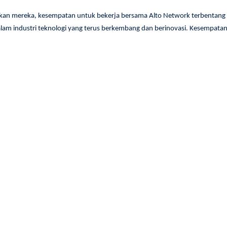
kan mereka, kesempatan untuk bekerja bersama Alto Network terbentang 
lam industri teknologi yang terus berkembang dan berinovasi. Kesempatan i
rama Bogor, sekolah ini menjadi satu-satunya SMK yang dipilih sebagai ve
ercayaan tinggi dari Alto Network terhadap kualitas pendidikan yang diber
ar yang tak terlupakan bagi para siswa, memberikan wawasan yang mendal
ngetahuan praktis, tetapi juga membuka mata para siswa terhadap peluang 
hkan, dan prospek karir yang mungkin mereka pilih di masa depan. Kebera
mereka gambaran nyata tentang apa yang diharapkan oleh perusahaan-perus
 tentang teknologi pembayaran, tetapi juga berkesempatan untuk berinterak
erharga, yang dapat menjadi aset penting dalam memulai karir mereka di 
kehidupan di dunia kerja dan membantu para siswa mengasah keterampil