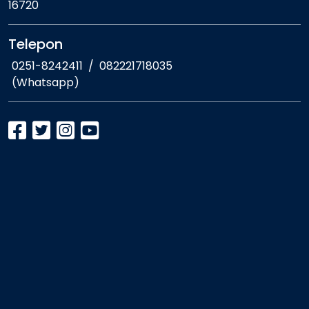
16720
Telepon
0251-8242411
/
082221718035
(Whatsapp)