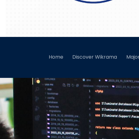
9 Langkah M
Home
Discover Wikrama
Majo