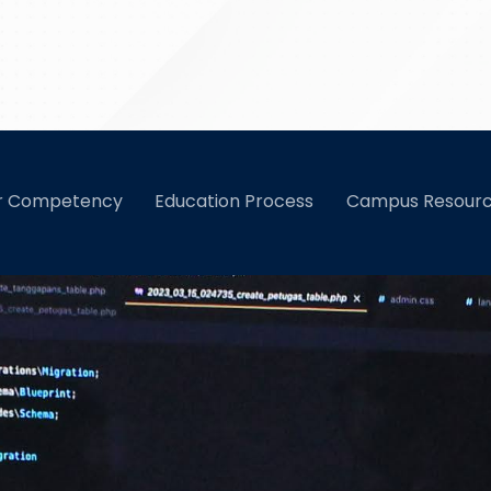
SMK WIKRAMA
enjadi Programmer untuk Mengembangkan Teknologi
r Competency
Education Process
Campus Resour
Bogor