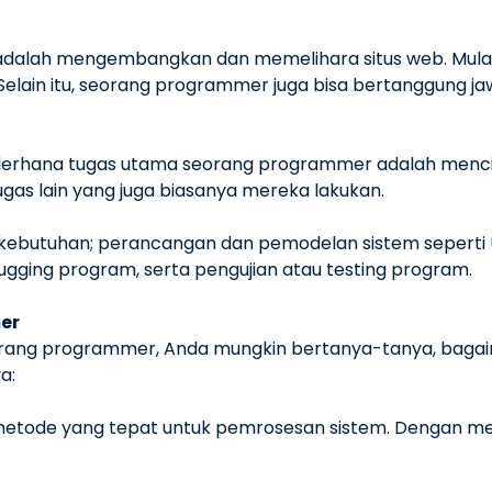
alah mengembangkan dan memelihara situs web. Mulai d
. Selain itu, seorang programmer juga bisa bertanggung j
 sederhana tugas utama seorang programmer adalah me
ugas lain yang juga biasanya mereka lakukan.
kebutuhan; perancangan dan pemodelan sistem seperti U
bugging program, serta pengujian atau testing program.
er
eorang programmer, Anda mungkin bertanya-tanya, baga
a:
ode yang tepat untuk pemrosesan sistem. Dengan men
ih efektif.