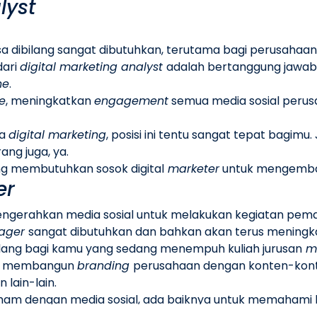
lyst
i bisa dibilang sangat dibutuhkan, terutama bagi perusahaan
dari
digital marketing analyst
adalah bertanggung jawa
ne
.
te
, meningkatkan
engagement
semua media sosial perus
ia
digital marketing
, posisi ini tentu sangat tepat bagimu.
ang juga, ya.
g membutuhkan sosok digital
marketer
untuk mengemban
er
engerahkan media sosial untuk melakukan kegiatan pem
nager
sangat dibutuhkan dan bahkan akan terus meningka
lang bagi kamu yang sedang menempuh kuliah jurusan
ma
h membangun
branding
perusahaan dengan konten-konte
 lain-lain.
ham dengan media sosial, ada baiknya untuk memahami k