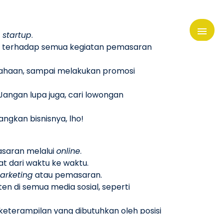
startup
.
b terhadap semua kegiatan pemasaran
ahaan, sampai melakukan promosi
 Jangan lupa juga, cari
lowongan
gkan bisnisnya, lho!
asaran melalui
online
.
t dari waktu ke waktu.
rketing
atau pemasaran.
n di semua media sosial, seperti
eterampilan yang dibutuhkan oleh posisi