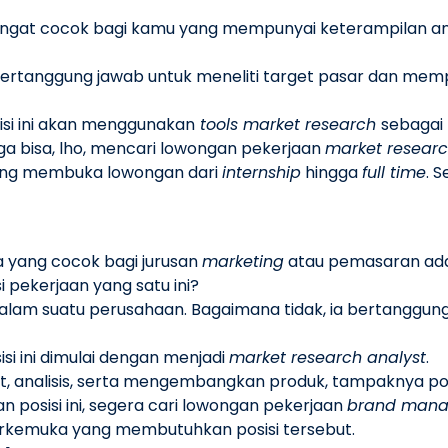
i sangat cocok bagi kamu yang mempunyai keterampilan anal
ertanggung jawab untuk meneliti target pasar dan me
isi ini akan menggunakan
tools market research
sebagai
uga bisa, lho, mencari
lowongan pekerjaan
market resear
yang membuka lowongan dari
internship
hingga
full time
. 
ya yang cocok bagi jurusan
marketing
atau pemasaran ad
 pekerjaan yang satu ini?
dalam suatu perusahaan. Bagaimana tidak, ia bertanggu
si ini dimulai dengan menjadi
market research analyst
.
t, analisis, serta mengembangkan produk, tampaknya pos
 posisi ini, segera cari
lowongan pekerjaan
brand mana
 terkemuka yang membutuhkan posisi tersebut.