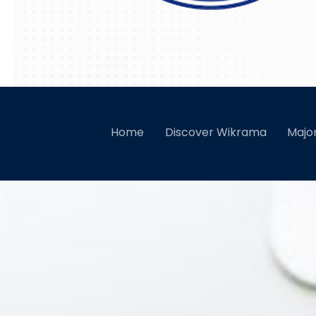
7 Pilihan P
Home
Discover Wikrama
Majo