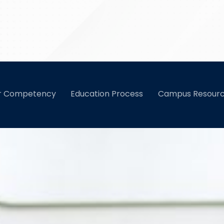
SMK WIKRAMA
rospek Kerja bagi Kamu Lulusan Marketing atau Pemasa
r Competency
Education Process
Campus Resour
Bogor