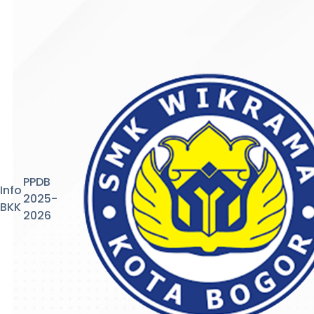
PPDB
Info
2025-
BKK
2026