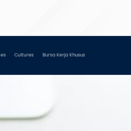
ran Di SMK Wikrama Bogor
ces
Cultures
Bursa Kerja Khusus