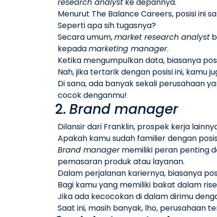
research analyst
ke depannya.
Menurut
The Balance Careers
, posisi in
Seperti apa sih tugasnya?
Secara umum,
market research analyst
b
kepada
marketing manager
.
Ketika mengumpulkan data, biasanya pos
Nah, jika tertarik dengan posisi ini, kamu j
Di sana, ada banyak sekali perusahaan 
cocok denganmu!
2.
Brand manager
Dilansir dari
Franklin
, prospek kerja lainn
Apakah kamu sudah familier dengan posisi
Brand manager
memiliki peran penting 
pemasaran produk atau layanan.
Dalam perjalanan kariernya, biasanya posi
Bagi kamu yang memiliki bakat dalam rise
Jika ada kecocokan di dalam dirimu dengan
Saat ini, masih banyak, lho, perusahaan