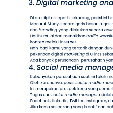
3.
Digital marketing ana
Di era digital seperti sekarang, posisi in
Menurut
Study
, secara garis besar, tugas 
dan
branding
yang dilakukan secara
onli
Hal itu mulai dari menaikkan
traffic websi
konten melalui internet.
Nah, bagi kamu yang tertarik dengan dun
pekerjaan digital
marketing
di Glints sekar
Ada banyak perusahaan-perusahaan yan
4.
Social media manag
Kebanyakan perusahaan saat ini telah m
Oleh karenanya, posisi
social media ma
Ini merupakan prospek kerja yang cemer
Tugas dari
social media manager
adala
Facebook, LinkedIn, Twitter, Instagram, dan
Jika kamu seseorang yang kreatif dan pa
ini dari sekarang.