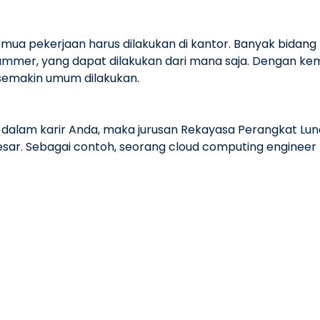
ua pekerjaan harus dilakukan di kantor. Banyak bidang 
grammer, yang dapat dilakukan dari mana saja. Dengan kem
 semakin umum dilakukan.
alam karir Anda, maka jurusan Rekayasa Perangkat Lunak 
esar. Sebagai contoh, seorang cloud computing engineer
emimpinan di bidang teknologi informasi menawarkan gaji 
 penting untuk membantu Anda mencapai kesuksesan karir 
erguruan tinggi yang patut dipertimbangkan. Dengan foku
 dan program studi Rekayasa Perangkat Lunak yang diran
rsitas BSI menawarkan lingkungan yang ideal untuk mengem
ernet of Things (IoT), Embedded System, Mobile Program
san yang kuat bagi kesuksesan Anda di masa depan.
9/28/5-alasan-memilih-jurusan-rekayasa-perangkat-