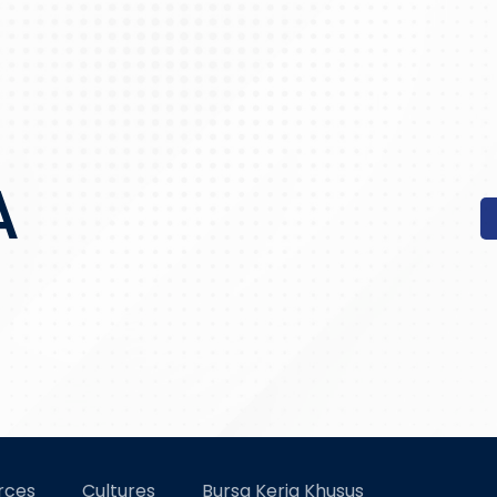
A
rces
Cultures
Bursa Kerja Khusus