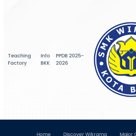
Teaching
Info
PPDB 2025-
Factory
BKK
2026
S
Home
Discover Wikrama
Major