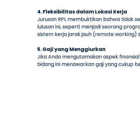
4. Fleksibilitas dalam Lokasi Kerja
Jurusan RPL membuktikan bahwa tidak sem
lulusan ini, seperti menjadi seorang pro
sistem kerja jarak jauh (remote working)
5. Gaji yang Menggiurkan
Jika Anda mengutamakan aspek finansial d
bidang ini menawarkan gaji yang cukup b
10.000.000 per bulan. Bahkan, profesi kep
Pilihan jurusan kuliah yang tepat sangat
Sarana Informatika) adalah salah satu p
bidang ekonomi kreatif pada tahun 2033,
siap bersaing di era industri 4.0, Unive
Dengan mata kuliah unggulan seperti Int
RPL di Universitas BSI memberikan landa
Sumber : https://news.bsi.ac.id/2021/0