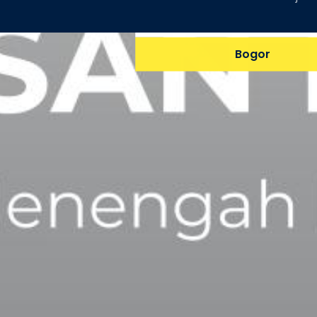
5 Alasan Memilih Jurusan
Bogor