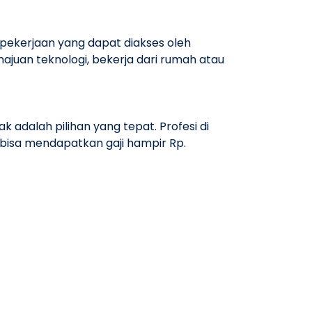
pekerjaan yang dapat diakses oleh
ajuan teknologi, bekerja dari rumah atau
adalah pilihan yang tepat. Profesi di
 bisa mendapatkan gaji hampir Rp.
sekitar Rp. 12.000.000 per bulan.
di masa depan. Universitas BSI (Bina
snya pada menciptakan lulusan unggul di
cang untuk menghasilkan lulusan yang
bangkan potensi Anda di bidang teknologi.
ming, dan Cloud Computing, program studi