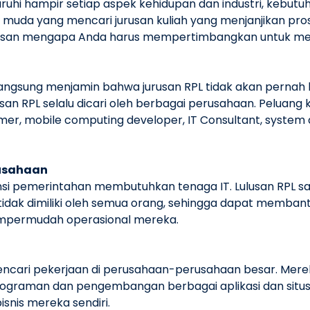
i hampir setiap aspek kehidupan dan industri, kebutuha
i muda yang mencari jurusan kuliah yang menjanjikan pros
alasan mengapa Anda harus mempertimbangkan untuk mem
ngsung menjamin bahwa jurusan RPL tidak akan pernah ke
san RPL selalu dicari oleh berbagai perusahaan. Peluang k
er, mobile computing developer, IT Consultant, system 
rusahaan
tansi pemerintahan membutuhkan tenaga IT. Lulusan RPL s
ng tidak dimiliki oleh semua orang, sehingga dapat me
mempermudah operasional mereka.
encari pekerjaan di perusahaan-perusahaan besar. Merek
ograman dan pengembangan berbagai aplikasi dan situs
isnis mereka sendiri.