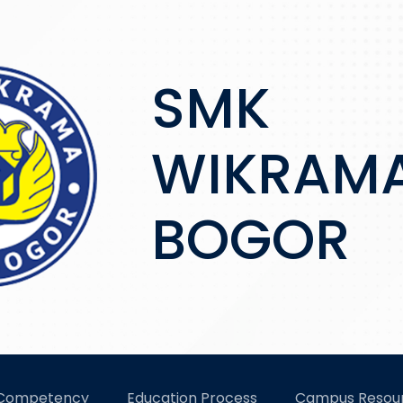
SMK
WIKRAM
BOGOR
MK WIKRAMA
 Competency
Education Process
Campus Resou